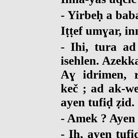
- Yirbeḥ a bab
Iṭṭef umɣar, in
- Ihi, tura a
isehlen. Azekk
Aɣ idrimen, 
keč ; ad ak-we
ayen tufiḍ ẓid.
- Amek ? Ayen 
- Ih, ayen tufi