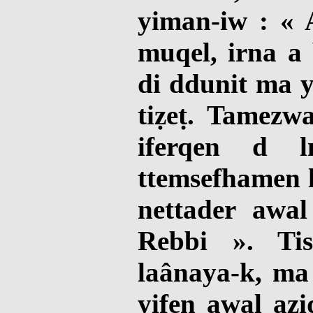
yiman-iw : « A
muqel, irna a 
di ddunit ma y
tiẓeṭ. Tamezwa
iferqen d l
ttemsefhamen l
nettader awa
Rebbi ». Tis
laânaya-k, ma 
yifen awal aẓid