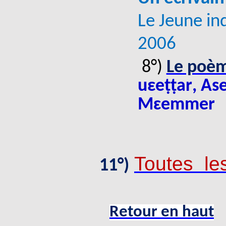
Le Jeune in
2006
8°)
Le poè
uεeṭṭar
,
Ase
Mɛemmer
Toutes le
11°)
Retour en haut