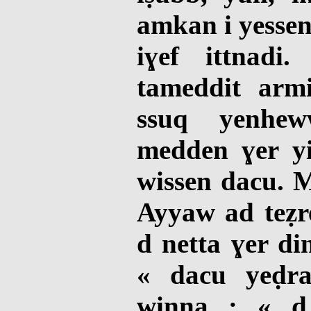
amkan i yessen
iɣef ittnadi
tameddit armi
ssuq yenhew
medden ɣer y
wissen dacu. M
Ayyaw ad teẓre
d netta ɣer di
« dacu yeḍra
winna : « d