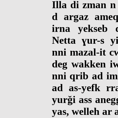
Illa di zman n
d argaz ame
irna yekseb 
Netta ɣur-s 
nni mazal-it c
deg wakken iw
nni qrib ad im
ad as-yefk rr
yurǧi ass aneg
yas, welleh ar