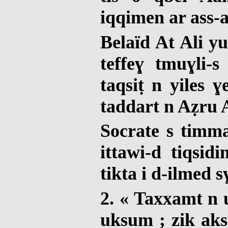
iqqimen ar ass-a
Belaïd At Ali y
teffeɣ tmuɣli-s
taqsiṭ n yiles 
taddart n Aẓru At
Socrate s timma
ittawi-d tiqsidi
tikta i d-ilmed s
2. « Taxxamt n 
uksum ; zik aks