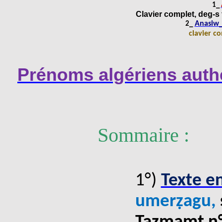
1_
Clavier complet, deg-s ţ
Anasiw_
2_
clavier co
Prénoms algériens auth
Sommaire :
1°)
Texte e
umerẓagu
,