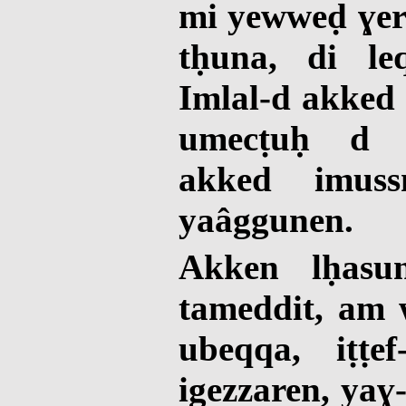
mi yewweḍ ɣer 
tḥuna, di le
Imlal-d akked 
umecṭuḥ d 
akked imuss
yaâggunen.
Akken lḥasu
tameddit, am w
ubeqqa, iṭṭe
igezzaren, yaɣ