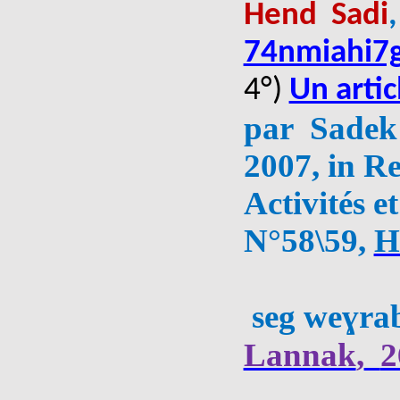
Hend
Sadi
,
74nmiahi7g
4°)
Un artic
p
ar
Sad
e
k
2007
, in
Re
Activités e
N°58\59
,
H
seg weɣra
Lannak
,
2