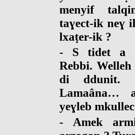
menyif talq
taɣect-ik neɣ i
lxaṭer-ik ?
- S tidet a
Rebbi. Welleh 
di ddunit.
Lamaâna… 
yeɣleb mkullec
- Amek armi