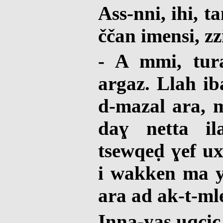
Ass-nni, ihi, 
ččan imensi, zz
- A mmi, tur
argaz. Llah ib
d-mazal ara, m
daɣ netta i
tsewqeḍ ɣef u
i wakken ma ye
ara ad ak-t-ml
Inna-yas uqcic