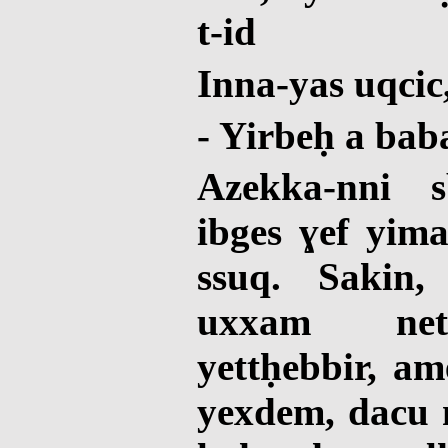
t-id
Inna-yas uqcic
- Yirbeḥ a bab
Azekka-nni s
ibges ɣef yima
ssuq. Sakin,
uxxam net
yettḥebbir, am
yexdem, dacu 