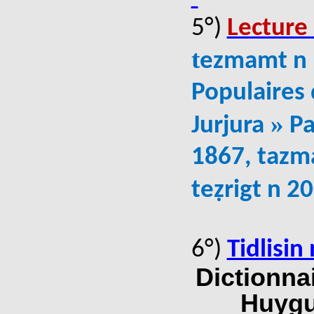
5°)
Lecture 
t
e
zmamt n
Populaires 
»
Jurjura
Pa
1867
, tazm
teẓrigt n 2
6°)
Tidlisin
Dictionna
_Huygu