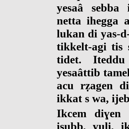
yesaâ sebba 
netta ihegga 
lukan di yas-
tikkelt-agi ti
tidet. Itedd
yesaâttib tamel
acu rẓagen d
ikkat s wa, ije
Ikcem diɣen 
iṣubb, yuli, 