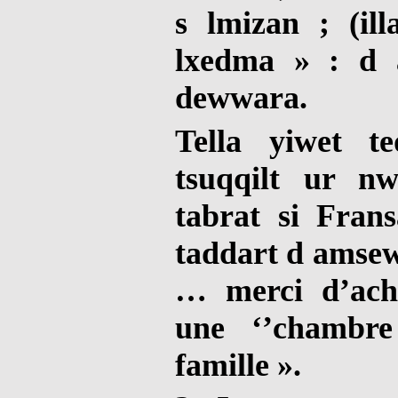
s lmizan ; (il
lxedma » : d a
dewwara.
Tella yiwet te
tsuqqilt ur n
tabrat si Fran
taddart d amsew
… merci d’ach
une ‘’chambre
famille ».