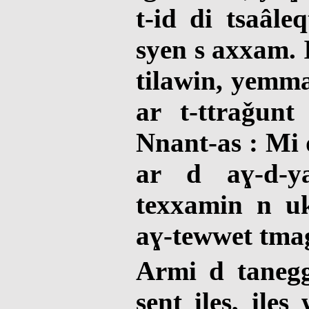
t-id di tsaâle
syen s axxam. 
tilawin, yemma
ar t-ttraǧun
Nnant-as : Mi 
ar d aɣ-d-y
texxamin n u
aɣ-tewwet tma
Armi d tanegga
sent iles, ile