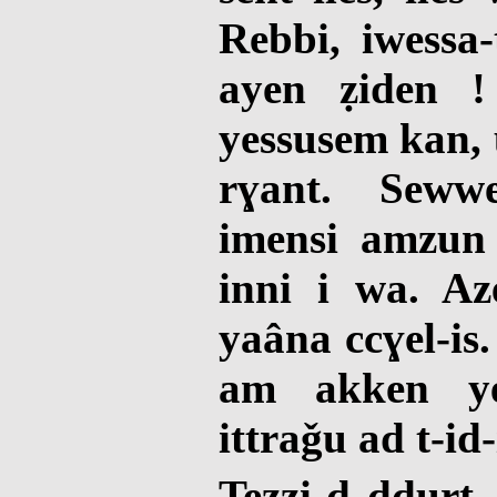
Rebbi, iwessa
ayen ẓiden 
yessusem kan, 
rɣant. Sewwe
imensi amzun 
inni i wa. A
yaâna ccɣel-is
am akken ye
ittraǧu ad t-id-
Tezzi-d ddurt,