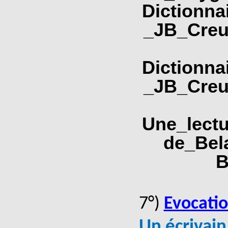
Dictionna
_JB_Creu
Dictionna
_JB_Creu
Une_lect
de_Bela
B
7°)
Evocati
Un écrivain