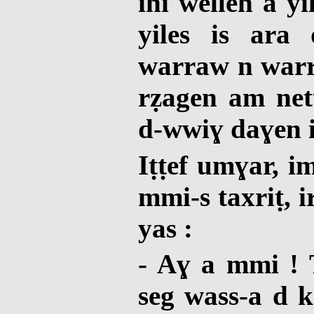
ihi welleh a yi
yiles is ara 
warraw n warr
rẓagen am net
d-wwiɣ daɣen i
Iṭṭef umɣar, i
mmi-s taxriṭ, i
yas :
- Aɣ a mmi ! T
seg wass-a d 