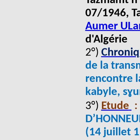
Tazmamt n°
07/1946
, T
Aumer ULa
d'Algérie
2°)
Chroniq
de la trans
rencontre 
k
abyle
, sɣ
3°)
Etude
:
D’HONNEUR
(14 juillet 