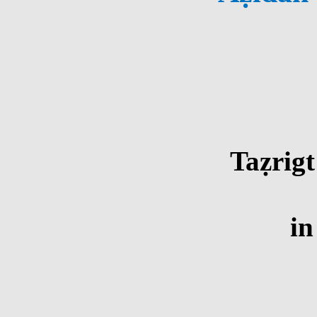
Taẓrigt
in