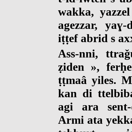
wakka, yazze
agezzar, yaɣ-d
iṭṭef abrid s a
Ass-nni, ttra
ẓiden », ferḥe
ṭṭmaâ yiles. M
kan di ttelbi
agi ara sent-
Armi ata yekka