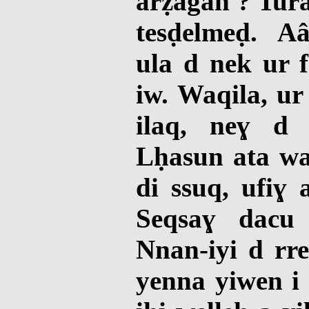
arẓagan ? Tura
tesḍelmeḍ. A
ula d nek ur 
iw. Waqila, u
ilaq, neɣ d u
Lḥasun ata way
di ssuq, ufiɣ
Seqsaɣ dacu
Nnan-iyi d rr
yenna yiwen i