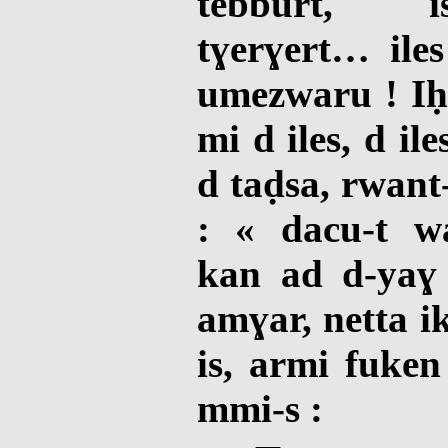
tebburt, is
tɣerɣert… ile
umezwaru ! Iḥ
mi d iles, d i
d taḍsa, rwant
: « dacu-t w
kan ad d-yaɣ
amɣar, netta 
is, armi fuken
mmi-s :