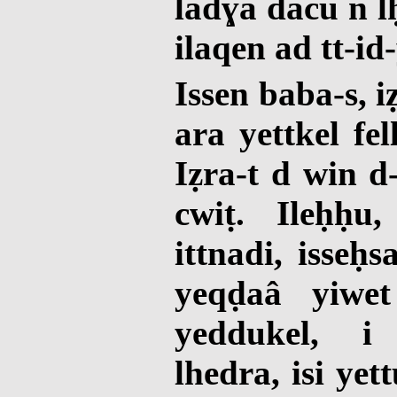
ladɣa dacu n l
ilaqen ad tt-id
Issen baba-s, 
ara yettkel fel
Iẓra-t d win d
cwiṭ. Ileḥḥu
ittnadi, isseḥs
yeqḍaâ yiwe
yeddukel, i
lhedra, isi yet