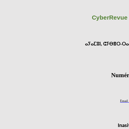
CyberRevue d
ⴰⵢⴰⵎⵓⵏ
,
ⵛⵢⴱⴻⵔ
-
ⵔⴰ
Numér
Email 
Inasi