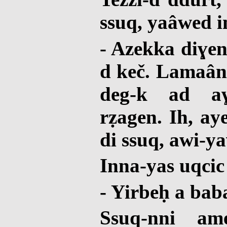
ssuq, yaâwed i
- Azekka diɣe
d keč. Lamaâna
deg-k ad aɣ
rẓagen. Ih, ay
di ssuq, awi-ya
Inna-yas uqcic
- Yirbeḥ a bab
Ssuq-nni am