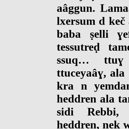
aâggun. Lamaâ
lxersum d keč 
baba ṣelli ɣ
tessutreḍ ta
ssuq… ttu
ttuceyaâɣ, ala
kra n yemdan
heddren ala ta
sidi Rebbi,
heddren, nek w