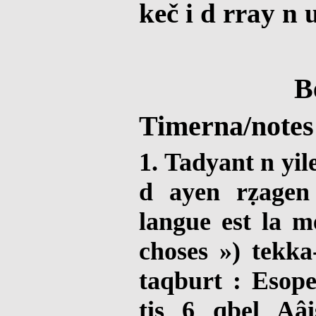
keč i d rray n
B
Timerna/notes
1. Tadyant n yile
d ayen rẓagen
langue est la me
choses ») tekka
taqburt : Esope
tis 6 qbel Aâi