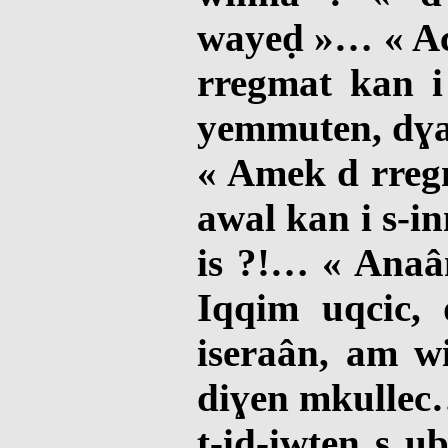
wayeḍ »… « Ac
rregmat kan i
yemmuten, dɣa 
« Amek d rregm
awal kan i s-i
is ?!… « Anaâ
Iqqim uqcic,
iseraân, am wi
diɣen mkullec
t-id-iwten s u